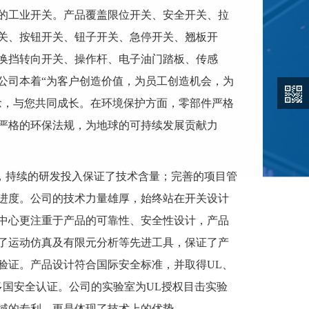
的工业开关。产品覆盖限位开关、安全开关、拉
关、按钮开关、钮子开关、急停开关、翘板开
换挡转向开关、操作杆、电子油门踏板、传感
公司本着“为客户创造价值，为员工创造机会，为
念，与您共同成长。在环境保护方面，零部件严格
严格的环保法规，为地球的可持续发展贡献力
，持续的研发投入保证了技术含量；完善的项目管
进度。公司的技术力量雄厚，始终站在开关设计
中心更注重于产品的可靠性、安全性设计，产品
了运动仿真及有限元分析等先进工具，保证了产
验证。产品设计符合国际安全标准，并取得UL、
V等多国安全认证。公司的实验室为UL授权目击实验
域的专利，更是体现了技术上的优势。