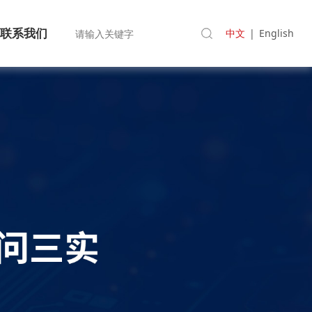
联系我们
中文
|
English