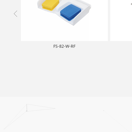
FS-5G-20D