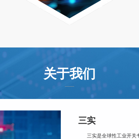
关于我们
三实
三实是全球性工业开关